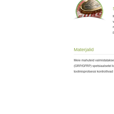
Materjalid
Meie mahuteid valmistatakse 
(GRP/GFRP) spetsiaalsetel ke
tootmisprotsessi kontrollivad k