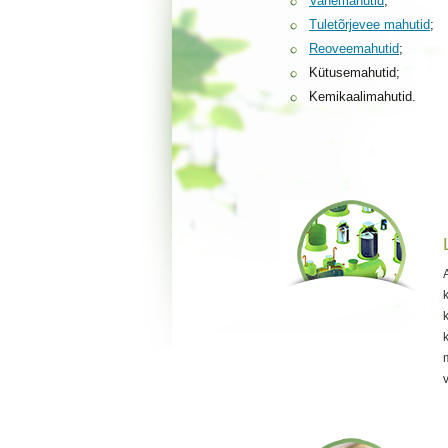
Vahemahutid
;
Tuletõrjevee mahutid
;
Reoveemahutid
;
Kütusemahutid;
Kemikaalimahutid.
k