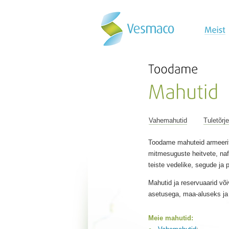
Vahemahutid
Tuletõrj
Toodame mahuteid armeeri
mitmesuguste heitvete, naf
teiste vedelike, segude ja 
Mahutid ja reservuaarid võiv
asetusega, maa-aluseks ja
Meie mahutid: