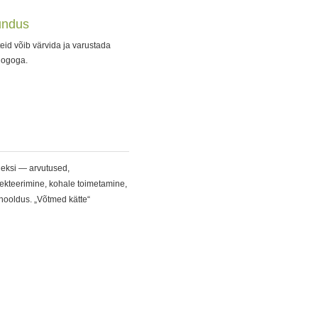
undus
id võib värvida ja varustada
a logoga.
leksi — arvutused,
lekteerimine, kohale toimetamine,
 hooldus. „Võtmed kätte“