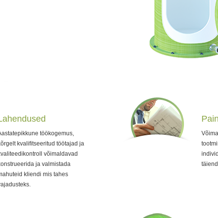
Lahendused
Pain
Aastatepikkune töökogemus,
Võimal
õrgelt kvalifitseeritud töötajad ja
tootmi
kvaliteedikontroll võimaldavad
indivi
konstrueerida ja valmistada
täiend
mahuteid kliendi mis tahes
vajadusteks.