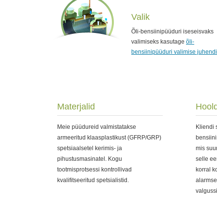
Valik
Õli-bensiinipüüduri iseseisvaks
valimiseks kasutage
õli-
bensiinipüüduri valimise juhendi
Materjalid
Hoold
Meie püüdureid valmistatakse
Kliendi 
armeeritud klaasplastikust (GFRP/GRP)
bensiin
spetsiaalsetel kerimis- ja
mis suu
pihustusmasinatel. Kogu
selle e
tootmisprotsessi kontrollivad
korral 
kvalifitseeritud spetsialistid.
alarmse
valgussi