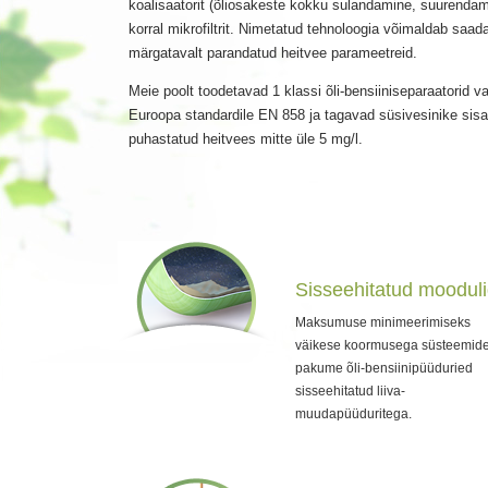
koalisaatorit (õliosakeste kokku sulandamine, suurendam
korral mikrofiltrit. Nimetatud tehnoloogia võimaldab saad
märgatavalt parandatud heitvee parameetreid.
Meie poolt toodetavad 1 klassi õli-bensiiniseparaatorid v
Euroopa standardile EN 858 ja tagavad süsivesinike sis
puhastatud heitvees mitte üle 5 mg/l.
Sisseehitatud moodul
Maksumuse minimeerimiseks
väikese koormusega süsteemid
pakume õli-bensiinipüüduried
sisseehitatud liiva-
muudapüüduritega.