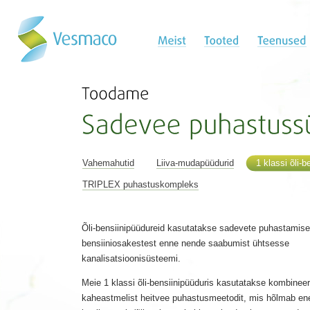
Vahemahutid
Liiva-mudapüüdurid
1 klassi õli-b
TRIPLEX puhastuskompleks
Õli-bensiinipüüdureid kasutatakse sadevete puhastamisek
bensiiniosakestest enne nende saabumist ühtsesse
kanalisatsioonisüsteemi.
Meie 1 klassi õli-bensiinipüüduris kasutatakse kombineer
kaheastmelist heitvee puhastusmeetodit, mis hõlmab e