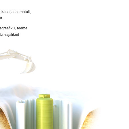
 kaua ja laitmatult,
st.
sgraafiku, teeme
bi vajalikud