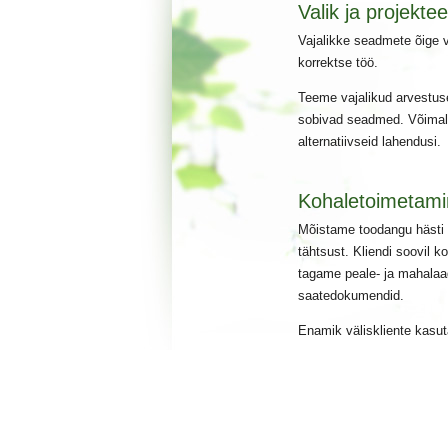
Valik ja projekte
Vajalikke seadmete õige 
korrektse töö.
Teeme vajalikud arvestused
sobivad seadmed. Võimal
alternatiivseid lahendusi.
Kohaletoimetami
Mõistame toodangu hästi 
tähtsust. Kliendi soovil 
tagame peale- ja mahalaa
saatedokumendid.
Enamik väliskliente kasu