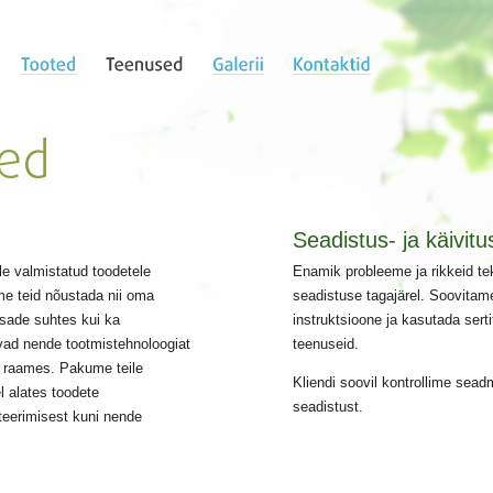
Seadistus- ja käivit
le valmistatud toodetele
Enamik probleeme ja rikkeid te
me teid nõustada nii oma
seadistuse tagajärel. Soovitame
osade suhtes kui ka
instruktsioone ja kasutada serti
ad nende tootmistehnoloogiat
teenuseid.
ti raames. Pakume teile
Kliendi soovil kontrollime sead
l alates toodete
seadistust.
kteerimisest kuni nende
.