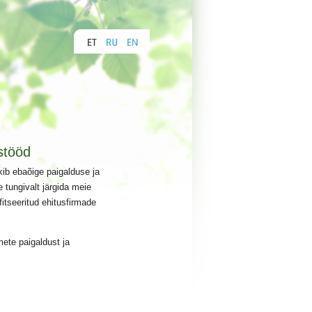
ustööd
kib ebaõige paigalduse ja
 tungivalt järgida meie
fitseeritud ehitusfirmade
mete paigaldust ja