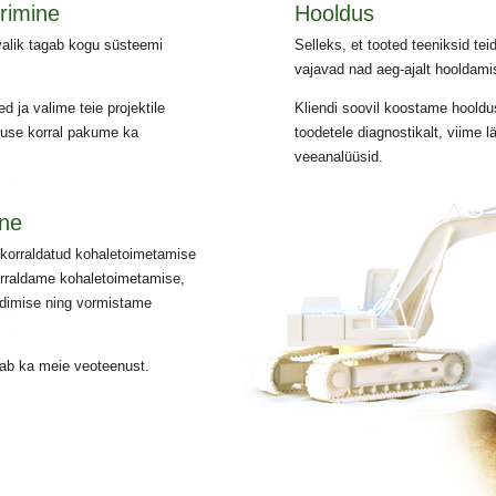
erimine
Hooldus
valik tagab kogu süsteemi
Selleks, et tooted teeniksid teid
vajavad nad aeg-ajalt hooldami
 ja valime teie projektile
Kliendi soovil koostame hooldu
use korral pakume ka
toodetele diagnostikalt, viime lä
veeanalüüsid.
ne
korraldatud kohaletoimetamise
korraldame kohaletoimetamise,
dimise ning vormistame
tab ka meie veoteenust.