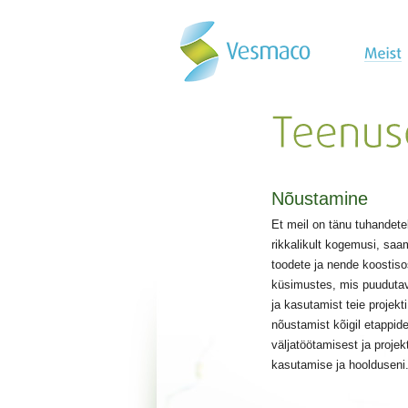
Nõustamine
Et meil on tänu tuhandete
rikkalikult kogemusi, saa
toodete ja nende koostis
küsimustes, mis puudutav
ja kasutamist teie projek
nõustamist kõigil etappide
väljatöötamisest ja proje
kasutamise ja hoolduseni